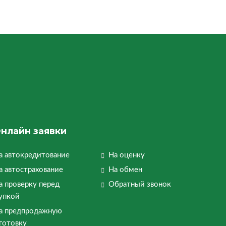
нлайн заявки
а автокредитование
На оценку
а автострахование
На обмен
а проверку перед
Обратный звонок
упкой
а предпродажную
готовку