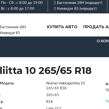
Пн - Сб : с 8:00 до 19:00
Бастионная 28Н (
маршрут
)
Вс : с 8:00 до 17:00
Киквидзе 83 (
маршрут
)
КУПИТЬ АВТО
ПРОДАТЬ А
Бастионная 28Н
Киквидзе 83
О КО
itta 10 265/65 R18
Модель:
Nokian Hakkapeliitta 10
К
265/65 R18
Ц
:
265/65
П
р:
R18
л:
Lada 212