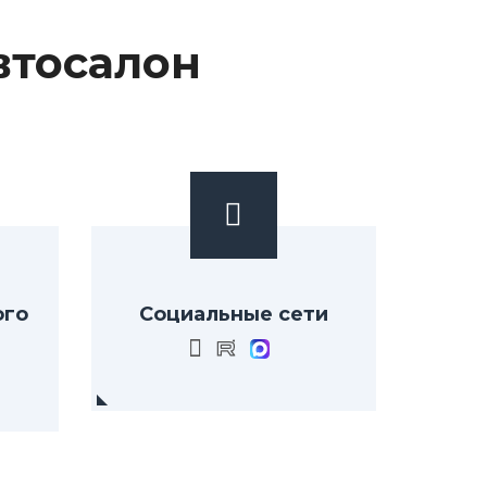
втосалон
ого
Социальные сети