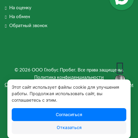
На оценку
На обмен
Обратный звонок
© 2026 ООО Глобус Пробег. Все права защищены.
Политика конфиденциальности
Согласие на предоставление персональных данных третьим
Этот сайт использует файлы cookie для улучшения
лицам
работы. Продолжая использовать сайт, вы
соглашаетесь с этим.
Согласие на обработку данных
Политика обработки Cookie
Согласиться
Отказаться