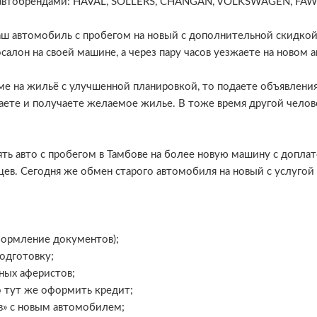
 автобрендами: HAVAL, SOLLERS, CHANGAN, VOLKSWAGEN, FAW, 
 автомобиль с пробегом на новый с дополнительной скидкой 
салон на своей машине, а через пару часов уезжаете на новом 
ме на жильё с улучшенной планировкой, то подаете объявления
ваете и получаете желаемое жилье. В тоже время другой чело
ь авто с пробегом в Тамбове на более новую машину с доплат
ев. Сегодня же обмен старого автомобиля на новый с услугой 
формление документов);
одготовку;
ных аферистов;
но тут же оформить кредит;
в» с новым автомобилем;