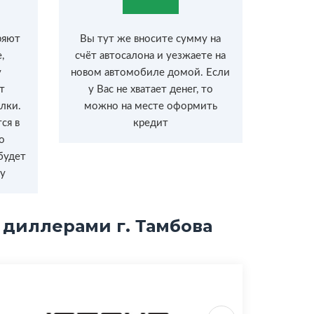
ряют
Вы тут же вносите сумму на
,
счёт автосалона и уезжаете на
у
новом автомобиле домой. Если
т
у Вас не хватает денег, то
лки.
можно на месте оформить
ся в
кредит
о
будет
у
 диллерами г. Тамбова