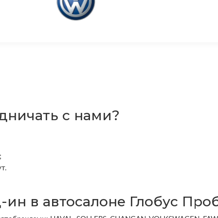
дничать с нами?
;
т.
д-ин в автосалоне Глобус Про