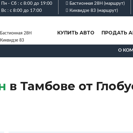
Пн - Сб : с 8:00 до 19:00
Бастионная 28Н (
маршрут
)
Вс : с 8:00 до 17:00
Киквидзе 83 (
маршрут
)
КУПИТЬ АВТО
ПРОДАТЬ А
Бастионная 28Н
Киквидзе 83
О КО
н
в Тамбове от Глобу