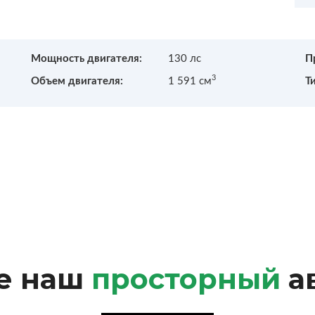
Мощность двигателя:
130 лс
П
3
Объем двигателя:
1 591 см
Т
е наш
просторный
а