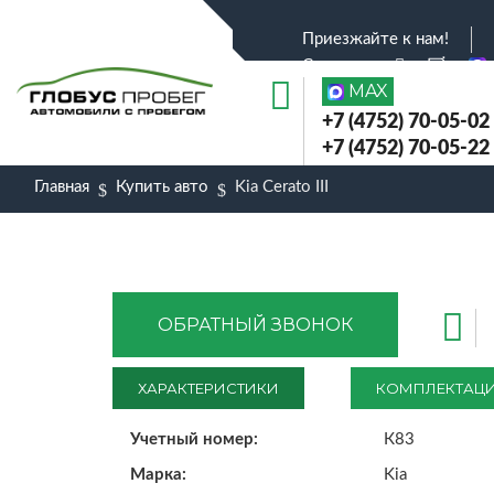
Приезжайте к нам!
Соц.сети :
MAX
+7 (4752) 70-05-02
+7 (4752) 70-05-22
Главная
Купить авто
Kia Cerato III
ОБРАТНЫЙ ЗВОНОК
ХАРАКТЕРИСТИКИ
КОМПЛЕКТАЦ
Учетный номер:
К83
Марка:
Kia