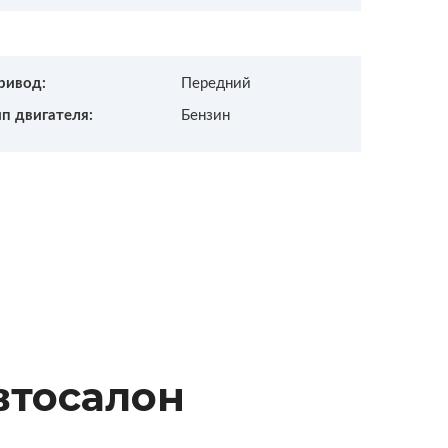
ривод:
Передний
ип двигателя:
Бензин
втосалон