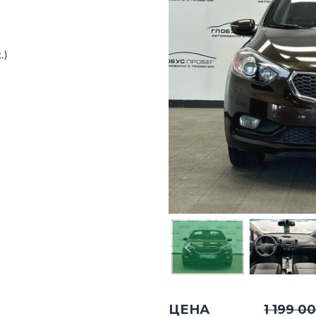
.)
ЦЕНА
1 199 0