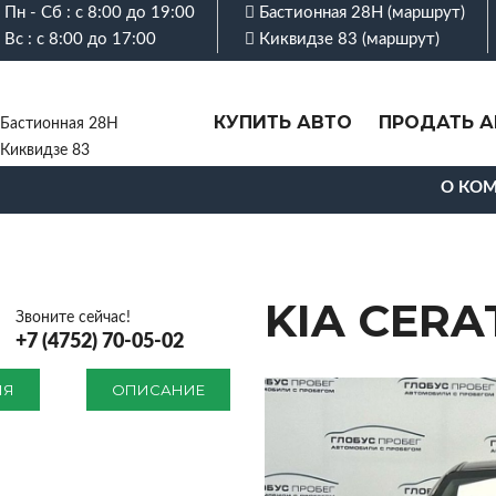
Пн - Сб : с 8:00 до 19:00
Бастионная 28Н (
маршрут
)
Вс : с 8:00 до 17:00
Киквидзе 83 (
маршрут
)
КУПИТЬ АВТО
ПРОДАТЬ А
Бастионная 28Н
Киквидзе 83
О КО
KIA CERAT
Звоните сейчас!
+7 (4752) 70-05-02
ИЯ
ОПИСАНИЕ