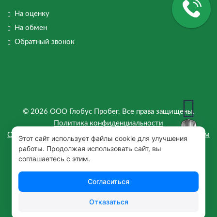
На оценку
На обмен
Обратный звонок
© 2026 ООО Глобус Пробег. Все права защищены.
Политика конфиденциальности
Согласие на предоставление персональных данных третьим
Этот сайт использует файлы cookie для улучшения
лицам
работы. Продолжая использовать сайт, вы
Согласие на обработку данных
соглашаетесь с этим.
Политика обработки Cookie
Согласиться
Отказаться