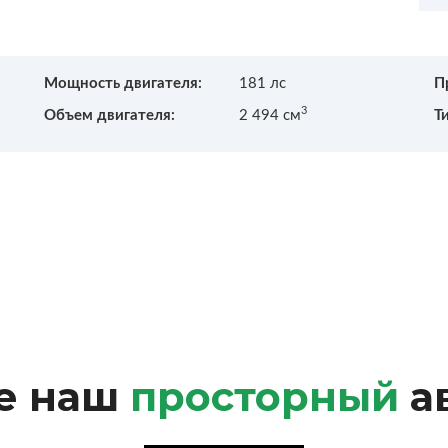
Мощность двигателя:
181 лс
П
3
Объем двигателя:
2 494 см
Т
е наш
просторный
а