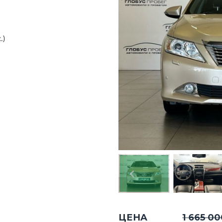
.)
ЦЕНА
1 665 0