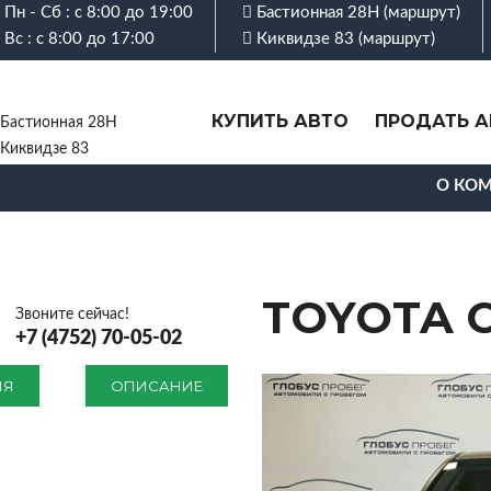
Пн - Сб : с 8:00 до 19:00
Бастионная 28Н (
маршрут
)
Вс : с 8:00 до 17:00
Киквидзе 83 (
маршрут
)
КУПИТЬ АВТО
ПРОДАТЬ А
Бастионная 28Н
Киквидзе 83
О КО
TOYOTA C
Звоните сейчас!
+7 (4752) 70-05-02
ИЯ
ОПИСАНИЕ