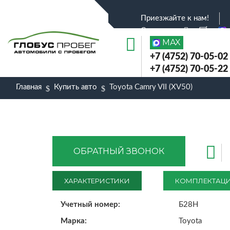
Приезжайте к нам!
Соц.сети :
MAX
+7 (4752) 70-05-02
+7 (4752) 70-05-22
Главная
Купить авто
Toyota Camry VII (XV50)
ОБРАТНЫЙ ЗВОНОК
ХАРАКТЕРИСТИКИ
КОМПЛЕКТАЦ
Учетный номер:
Б28Н
Марка:
Toyota