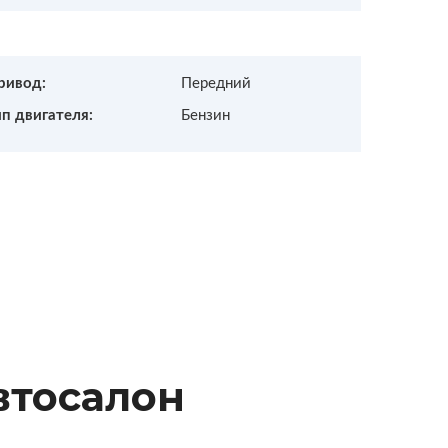
ривод:
Передний
ип двигателя:
Бензин
втосалон