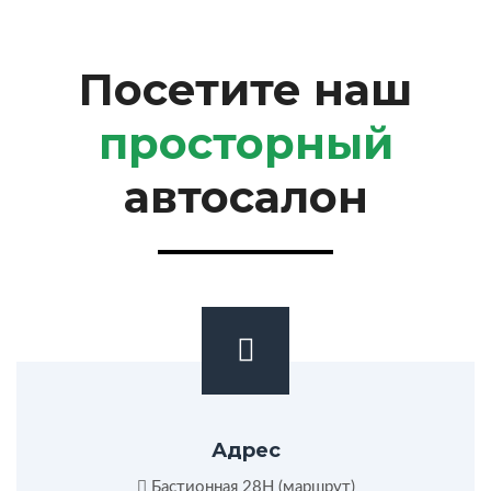
Посетите наш
просторный
автосалон
Адрес
Бастионная 28Н (
маршрут
)