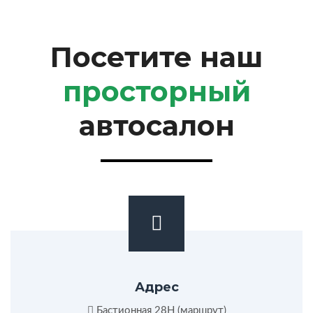
Посетите наш
просторный
автосалон
Адрес
Бастионная 28Н (
маршрут
)